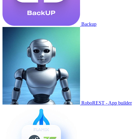
Backup
RoboREST - App builder