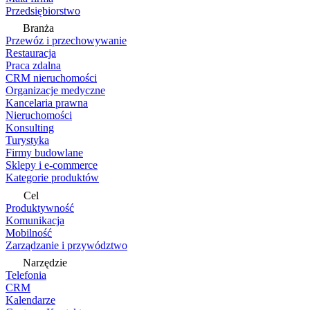
Przedsiębiorstwo
Branża
Przewóz i przechowywanie
Restauracja
Praca zdalna
CRM nieruchomości
Organizacje medyczne
Kancelaria prawna
Nieruchomości
Konsulting
Turystyka
Firmy budowlane
Sklepy i e-commerce
Kategorie produktów
Cel
Produktywność
Komunikacja
Mobilność
Zarządzanie i przywództwo
Narzędzie
Telefonia
CRM
Kalendarze