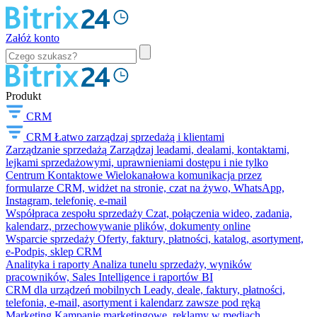
Załóż konto
Produkt
CRM
CRM
Łatwo zarządzaj sprzedażą i klientami
Zarządzanie sprzedażą
Zarządzaj leadami, dealami, kontaktami,
lejkami sprzedażowymi, uprawnieniami dostępu i nie tylko
Centrum Kontaktowe
Wielokanałowa komunikacja przez
formularze CRM, widżet na stronie, czat na żywo, WhatsApp,
Instagram, telefonię, e-mail
Współpraca zespołu sprzedaży
Czat, połączenia wideo, zadania,
kalendarz, przechowywanie plików, dokumenty online
Wsparcie sprzedaży
Oferty, faktury, płatności, katalog, asortyment,
e-Podpis, sklep CRM
Analityka i raporty
Analiza tunelu sprzedaży, wyników
pracowników, Sales Intelligence i raportów BI
CRM dla urządzeń mobilnych
Leady, deale, faktury, płatności,
telefonia, e-mail, asortyment i kalendarz zawsze pod ręką
Marketing
Kampanie marketingowe, reklamy w mediach