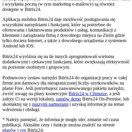
i wysyłania pocztą (w tym marketing e-mailowy) są również
dostępne w Bitrix24.
Aplikacja mobilna Bitrix24 daje możliwość posługiwania się
wszystkimi narzędziami i funkcjami, które są potrzebne do
ofertowania i fakturowania produktów i usług, komunikacji z
klientami i zarządzania firmą z dowolnego miejsca na Ziemi gdzie
tylko dociera Internet, a także z dowolnego urządzenia z systemem
Android lub iOS.
Bitrix24 wyróżnia się na tle innych oprogramowań wieloma
dodatkowymi i ciekawymi funkcjami, które zwiększają efektywność
na poziomie osobistym i grupowym.
Podstawowy zestaw narzędzi Bitrix24 do organizacji pracy w całej
firmie jest darmowy dla nieograniczonej liczby użytkowników na
planie Free. Jeśli potrzebujesz zaawansowanego pakietu narzędzi,
zwróć uwagę na plany komercyjne
Bitrix24 w Chmurze
, a jeśli
zależy Ci na wersji lokalnej,
zamów demo
Bitrix24 On-Premise, lub
skontaktuj się z
naszymi partnerami
i uzyskaj informacje na temat
wdrożenia i obsługi.
* Należy pamiętać, że informacje mogły ulec zmianie od czasu
publikacji. Aktualne ceny i funkcje można znaleźć na stronie
planów i cen
Bitrix24.