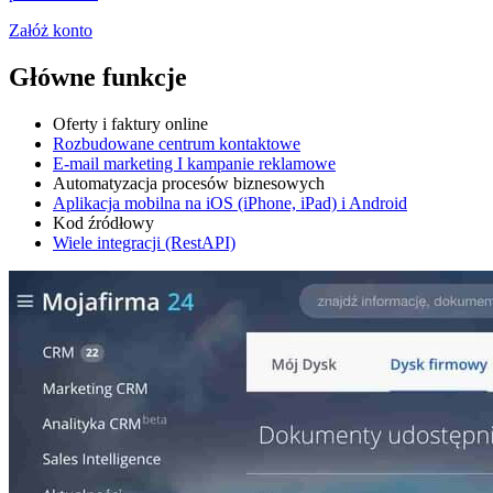
Załóż konto
Główne funkcje
Oferty i faktury online
Rozbudowane centrum kontaktowe
E-mail marketing I kampanie reklamowe
Automatyzacja procesów biznesowych
Aplikacja mobilna na iOS (iPhone, iPad) i Android
Kod źródłowy
Wiele integracji (RestAPI)