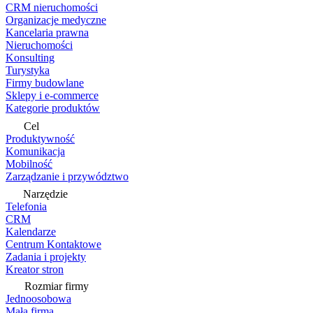
CRM nieruchomości
Organizacje medyczne
Kancelaria prawna
Nieruchomości
Konsulting
Turystyka
Firmy budowlane
Sklepy i e-commerce
Kategorie produktów
Cel
Produktywność
Komunikacja
Mobilność
Zarządzanie i przywództwo
Narzędzie
Telefonia
CRM
Kalendarze
Centrum Kontaktowe
Zadania i projekty
Kreator stron
Rozmiar firmy
Jednoosobowa
Mała firma