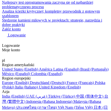
Najlepszy test oprogramowania zaczyna się od najbardziej
problematycznego procesu
Analiza ścieżki krytycznej: kompletny przewodnik z gotowym
szablonem
Śledzenie kamieni milowych w projektach: strategie, narzędzia i
dobre praktyki
Załóż konto
Logowanie
Logowanie
Moje konto
pl
Region amerykański
United States (English)
América Latina (Español)
Brasil (Português)
México (Español)
Colombia (Español)
Region europejski
Europe (English)
Deutschland (Deutsch)
France (Français)
Polska
(Polski)
Italia (Italiano)
United Kingdom (English)
Azja
India (English)
UAE (عربي)
Türkiye (Türkçe)
中国 (简体中文)
台
灣 (繁體中文)
Indonesia (Bahasa Indonesia)
Malaysia (Bahasa
Melayu)
ประเทศไทย (ภาษาไทย)
Việt Nam (Tiếng Việt)
日本 (日