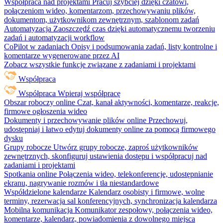
Współpraca nad projektami
Pracuj szybciej dzięki czatowi,
połączeniom wideo, komentarzom, przechowywaniu plików,
dokumentom, użytkownikom zewnętrznym, szablonom zadań
Automatyzacja
Zaoszczędź czas dzięki automatycznemu tworzeniu
zadań i automatyzacji workflow
CoPilot w zadaniach
Opisy i podsumowania zadań, listy kontrolne i
komentarze wygenerowane przez AI
Zobacz wszystkie funkcje związane z zadaniami i projektami
Współpraca
Współpraca
Wpieraj współpracę
Obszar roboczy online
Czat, kanał aktywności, komentarze, reakcje,
firmowe ogłoszenia wideo
Dokumenty i przechowywanie plików online
Przechowuj,
udostępniaj i łatwo edytuj dokumenty online za pomocą firmowego
dysku
Grupy robocze
Utwórz grupy robocze, zaproś użytkowników
zewnętrznych, skonfiguruj ustawienia dostępu i współpracuj nad
zadaniami i projektami
Spotkania online
Połączenia wideo, telekonferencje, udostępnianie
ekranu, nagrywanie rozmów i tła niestandardowe
Współdzielone kalendarze
Kalendarz osobisty i firmowe, wolne
terminy, rezerwacja sal konferencyjnych, synchronizacja kalendarza
Mobilna komunikacja
Komunikator zespołowy, połączenia wideo,
komentarze, kalendarz, powiadomienia z dowolnego miejsca