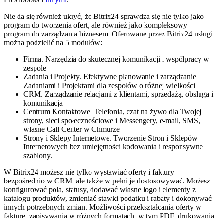
Nie da się również ukryć, że Bitrix24 sprawdza się nie tylko jako
program do tworzenia ofert, ale również jako kompleksowy
program do zarządzania biznesem. Oferowane przez Bitrix24 usługi
można podzielić na 5 modułów:
Firma. Narzędzia do skutecznej komunikacji i współpracy w
zespole
Zadania i Projekty. Efektywne planowanie i zarządzanie
Zadaniami i Projektami dla zespołów o różnej wielkości
CRM. Zarządzanie relacjami z klientami, sprzedażą, obsługa i
komunikacja
Centrum Kontaktowe. Telefonia, czat na żywo dla Twojej
strony, sieci społecznościowe i Messengery, e-mail, SMS,
własne Call Center w Chmurze
Strony i Sklepy Internetowe. Tworzenie Stron i Sklepów
Internetowych bez umiejętności kodowania i responsywne
szablony.
W Bitrix24 możesz nie tylko wystawiać oferty i faktury
bezpośrednio w CRM, ale także w pełni je dostosowywać. Możesz
konfigurować pola, statusy, dodawać własne logo i elementy z
katalogu produktów, zmieniać stawki podatku i rabaty i dokonywać
innych potrzebnych zmian. Możliwości przekształcania oferty w
fakturę, zapisywania w różnych formatach, w tym PDF, drukowania