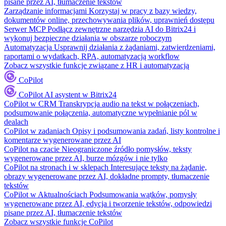
pisane przez AI, tłumaczenie tekstów
Zarządzanie informacjami
Korzystaj w pracy z bazy wiedzy,
dokumentów online, przechowywania plików, uprawnień dostępu
Serwer MCP
Podłącz zewnętrzne narzędzia AI do Bitrix24 i
wykonuj bezpieczne działania w obszarze roboczym
Automatyzacja
Usprawnij działania z żądaniami, zatwierdzeniami,
raportami o wydatkach, RPA, automatyzacją workflow
Zobacz wszystkie funkcje związane z HR i automatyzacją
CoPilot
CoPilot
AI asystent w Bitrix24
CoPilot w CRM
Transkrypcja audio na tekst w połączeniach,
podsumowanie połączenia, automatyczne wypełnianie pól w
dealach
CoPilot w zadaniach
Opisy i podsumowania zadań, listy kontrolne i
komentarze wygenerowane przez AI
CoPilot na czacie
Nieograniczone źródło pomysłów, teksty
wygenerowane przez AI, burze mózgów i nie tylko
CoPilot na stronach i w sklepach
Interesujące teksty na żądanie,
obrazy wygenerowane przez AI, dokładne prompty, tłumaczenie
tekstów
CoPilot w Aktualnościach
Podsumowania wątków, pomysły
wygenerowane przez AI, edycja i tworzenie tekstów, odpowiedzi
pisane przez AI, tłumaczenie tekstów
Zobacz wszystkie funkcje CoPilot