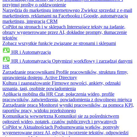
przyjmuj prośby o oddzwonienie
Narzędzia do marketingu internetowego
Zwiększ sprzedaż z e-mail
marketingiem, reklamami na Facebooku i Google, automatyzacją
marketingu, integracją CRM
CoPilot na stronach i w sklepach
Interesujące teksty na żądanie,
obrazy wygenerowane przez AI, dokładne prompty, tłumaczenie
tekstów
Zobacz wszystkie funkcje związane ze stronami i sklepami
HR i Automatyzacja
HR i Automatyzacja
Optymizuj workflowy i zarządzaj danymi
HR
Zarządzanie pracownikami
Profile pracowników, struktura firmy,
uprawnienia dostępu, Active Directory
Kultura i zaangażowanie
Firmowe nowości, ankiety, odznaki
uznania, tagi, osobiste powiadomienia
Aplikacja mobilna dla HR
Czat, połączenia wideo, profile
pracowników, zatwierdzenia, powiadomienia z dowolnego miejsca
Zarządzanie pracą
Monitoruj wyniki pracowników, za pomocą KPI,
raportów pracy, widoku przełożonego
Komunikacja wewnętrzna
Komunikuj się za pośrednictwem
ogłoszeń wideo, notatek, czatów publicznych i prywatnych
CoPilot w Aktualnościach
Podsumowania wątków, pomysły
wygenerowane przez AI, edycja i tworzenie tekstów, odpowiedzi