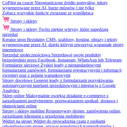
CoPilot na czacie
Nieograniczone źródło pomysłów, teksty
wygenerowane przez AI, burze mózgów i nie tylko
Zobacz wszystkie funkcje związane ze współpracą
Strony i sklepy
Strony i sklepy
Twórz piękne witryny, które napędzają
sprzedaż
Kreator stron
Bezpłatny CMS, szablony, hosting, obrazy i teksty
wygenerowane przez AI, dzięki którym utworzysz wspaniałe strony
internetowe
Sprzedaż społecznościowa
Sprzedawaj swoje produkty
bezpośrednio przez Facebook, Instagram, WhatsApp lub Telegram
Formularze sieciowe
Zyskuj leady z niestandardowymi
formularzami zamówień, formularzami rejestracyjnymi i informacji
zwrotnej oraz z polami warunkowymi
Strony docelowe
Generuj leady z formularzami pozyskiwania,
automatycznymi tunelami sprzedażowymi i integracją z Google
Analytics
Sklep online
Maksymalnie zwiększ działanie e-commerce z
zarządzaniem asortymentem, przetwarzaniem spotkań, dostawą i
płatnościami online
Strony i sklepy mobilne
Responsywny design, zamówienia online,
zarządzanie klientami z urządzenia mobilnego
Widżet na stronę
Widżet do prowadzenia czatu z osobami
odwiedzającymi stronę, używaj popularnych komunikatorów i