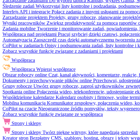
Zarządzanie zadaniami
Do wyboru tablica Kanban, wykres Gantta, Sc
Śledzenie zadań
Wykorzystaj listy kontrolne i podzadania, podsumowa
Interfejs API i integracje
Połącz zadania z innymi usługami za pomocą
Zarządzanie projektem
Projekty, grupy robocze, planowanie projektó
Wyniki pracowników
Zwiększ produktywność za pomocą raportów o 
Zadania mobilne
Tworzenie i monitorowanie zadań, powiadomienia, 
Współpraca nad projektami
Pracuj szybciej dzięki czatowi, połąc
Automatyzacja
Zaoszczędź czas dzięki automatycznemu tworzeniu za
CoPilot w zadaniach
Opisy i podsumowania zadań, listy kontrolne 
Zobacz wszystkie funkcje związane z zadaniami i projektami
Współpraca
Współpraca
Wpieraj współpracę
Obszar roboczy online
Czat, kanał aktywności, komentarze, reakcje,
Dokumenty i przechowywanie plików online
Przechowuj, udostępnia
Grupy robocze
Utwórz grupy robocze, zaproś użytkowników zewnętrz
Spotkania online
Połączenia wideo, telekonferencje, udostępnianie e
Współdzielone kalendarze
Kalendarz osobisty i firmowe, wolne termi
Mobilna komunikacja
Komunikator zespołowy, połączenia wideo, ko
CoPilot na czacie
Nieograniczone źródło pomysłów, teksty wygenero
Zobacz wszystkie funkcje związane ze współpracą
Strony i sklepy
Strony i sklepy
Twórz piękne witryny, które napędzają sprzedaż
Kreator stron
Bezpłatny CMS, szablony, hosting, obrazy i teksty wyg