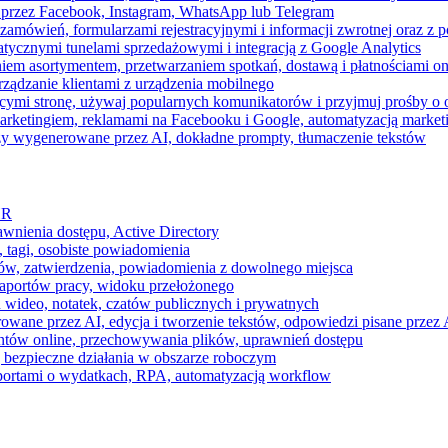
 przez Facebook, Instagram, WhatsApp lub Telegram
zamówień, formularzami rejestracyjnymi i informacji zwrotnej oraz 
tycznymi tunelami sprzedażowymi i integracją z Google Analytics
iem asortymentem, przetwarzaniem spotkań, dostawą i płatnościami on
ządzanie klientami z urządzenia mobilnego
cymi stronę, używaj popularnych komunikatorów i przyjmuj prośby o
arketingiem, reklamami na Facebooku i Google, automatyzacją market
razy wygenerowane przez AI, dokładne prompty, tłumaczenie tekstów
HR
awnienia dostępu, Active Directory
 tagi, osobiste powiadomienia
ków, zatwierdzenia, powiadomienia z dowolnego miejsca
aportów pracy, widoku przełożonego
 wideo, notatek, czatów publicznych i prywatnych
ne przez AI, edycja i tworzenie tekstów, odpowiedzi pisane przez A
ntów online, przechowywania plików, uprawnień dostępu
j bezpieczne działania w obszarze roboczym
raportami o wydatkach, RPA, automatyzacją workflow