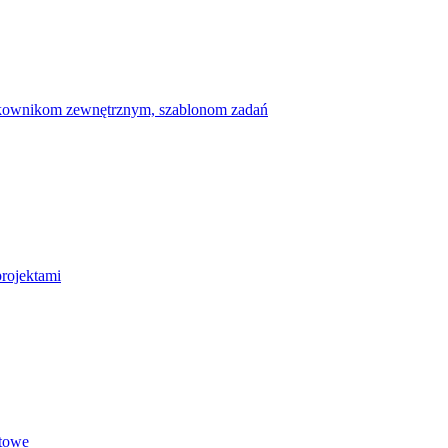
ytkownikom zewnętrznym, szablonom zadań
projektami
etowe