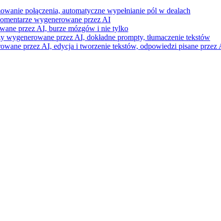
mowanie połączenia, automatyczne wypełnianie pól w dealach
i komentarze wygenerowane przez AI
wane przez AI, burze mózgów i nie tylko
razy wygenerowane przez AI, dokładne prompty, tłumaczenie tekstów
ne przez AI, edycja i tworzenie tekstów, odpowiedzi pisane przez A