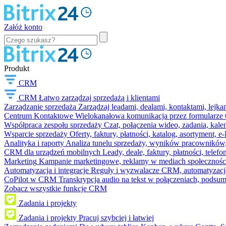
Załóż konto
Produkt
CRM
CRM
Łatwo zarządzaj sprzedażą i klientami
Zarządzanie sprzedażą
Zarządzaj leadami, dealami, kontaktami, lejk
Centrum Kontaktowe
Wielokanałowa komunikacja przez formularze C
Współpraca zespołu sprzedaży
Czat, połączenia wideo, zadania, kal
Wsparcie sprzedaży
Oferty, faktury, płatności, katalog, asortyment,
Analityka i raporty
Analiza tunelu sprzedaży, wyników pracowników, S
CRM dla urządzeń mobilnych
Leady, deale, faktury, płatności, telef
Marketing
Kampanie marketingowe, reklamy w mediach społeczności
Automatyzacja i integracje
Reguły i wyzwalacze CRM, automatyzacja
CoPilot w CRM
Transkrypcja audio na tekst w połączeniach, podsu
Zobacz wszystkie funkcje CRM
Zadania i projekty
Zadania i projekty
Pracuj szybciej i łatwiej