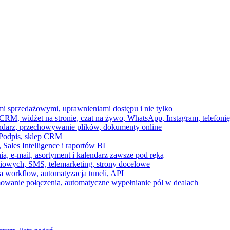
ami sprzedażowymi, uprawnieniami dostępu i nie tylko
RM, widżet na stronie, czat na żywo, WhatsApp, Instagram, telefonię
endarz, przechowywanie plików, dokumenty online
 e-Podpis, sklep CRM
ales Intelligence i raportów BI
onia, e-mail, asortyment i kalendarz zawsze pod ręką
owych, SMS, telemarketing, strony docelowe
 workflow, automatyzacja tuneli, API
mowanie połączenia, automatyczne wypełnianie pól w dealach