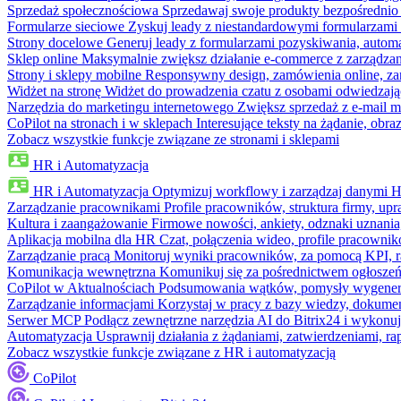
Sprzedaż społecznościowa
Sprzedawaj swoje produkty bezpośrednio
Formularze sieciowe
Zyskuj leady z niestandardowymi formularzami 
Strony docelowe
Generuj leady z formularzami pozyskiwania, automa
Sklep online
Maksymalnie zwiększ działanie e-commerce z zarządzan
Strony i sklepy mobilne
Responsywny design, zamówienia online, zar
Widżet na stronę
Widżet do prowadzenia czatu z osobami odwiedzają
Narzędzia do marketingu internetowego
Zwiększ sprzedaż z e-mail m
CoPilot na stronach i w sklepach
Interesujące teksty na żądanie, ob
Zobacz wszystkie funkcje związane ze stronami i sklepami
HR i Automatyzacja
HR i Automatyzacja
Optymizuj workflowy i zarządzaj danymi 
Zarządzanie pracownikami
Profile pracowników, struktura firmy, upr
Kultura i zaangażowanie
Firmowe nowości, ankiety, odznaki uznania,
Aplikacja mobilna dla HR
Czat, połączenia wideo, profile pracowni
Zarządzanie pracą
Monitoruj wyniki pracowników, za pomocą KPI, r
Komunikacja wewnętrzna
Komunikuj się za pośrednictwem ogłoszeń
CoPilot w Aktualnościach
Podsumowania wątków, pomysły wygenerowa
Zarządzanie informacjami
Korzystaj w pracy z bazy wiedzy, dokume
Serwer MCP
Podłącz zewnętrzne narzędzia AI do Bitrix24 i wykonu
Automatyzacja
Usprawnij działania z żądaniami, zatwierdzeniami, 
Zobacz wszystkie funkcje związane z HR i automatyzacją
CoPilot