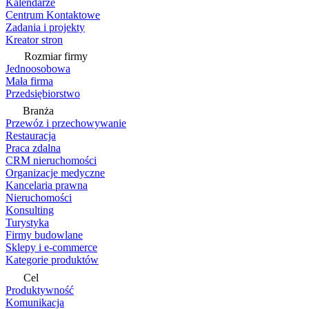
Kalendarze
Centrum Kontaktowe
Zadania i projekty
Kreator stron
Rozmiar firmy
Jednoosobowa
Mała firma
Przedsiębiorstwo
Branża
Przewóz i przechowywanie
Restauracja
Praca zdalna
CRM nieruchomości
Organizacje medyczne
Kancelaria prawna
Nieruchomości
Konsulting
Turystyka
Firmy budowlane
Sklepy i e-commerce
Kategorie produktów
Cel
Produktywność
Komunikacja