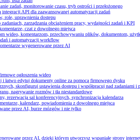
rum, lista zadań
nie zadań, monitorowanie czasu, tryb ostrości i przełożonego
 integracji API dla zaawansowanej automatyzacji zadań
w, role, uprawnienia dostępu
zadaniach, zarządzania obciążeniem pracy, wydajności zadań i KPI
komentarze, czat z dowolnego miejsca
zeniom wideo, komentarzom, przechowywaniu plików, dokumentom, uż
dań i automatyzacji workflow
i komentarze wygenerowane przez AI
 firmowe ogłoszenia wideo
j i łatwo edytuj dokumenty online za pomocą firmowego dysku
nych, skonfiguruj ustawienia dostępu i współpracuj nad zadaniami i 
kranu, nagrywanie rozmów i tła niestandardowe
ny, rezerwacja sal konferencyjnych, synchronizacja kalendarza
mentarze, kalendarz, powiadomienia z dowolnego miejsca
wane przez AI, burze mózgów i nie tylko
enerowane przez AI, dzięki którym utworzysz wspaniałe strony intern