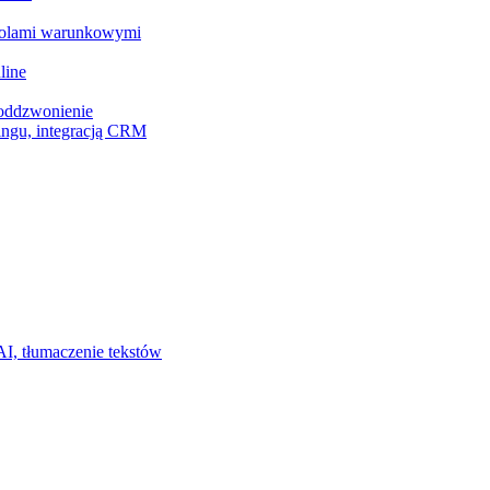
z polami warunkowymi
line
 oddzwonienie
ingu, integracją CRM
I, tłumaczenie tekstów