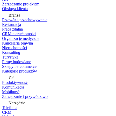
Zarządzanie projektem
Obsługa klienta
Branża
Przewóz i przechowywanie
Restauracja
Praca zdalna
CRM nieruchomości
Organizacje medyczne
Kancelaria prawna
Nieruchomości
Konsulting
Turystyka
Firmy budowlane
Sklepy i e-commerce
Kategorie produktów
Cel
Produktywność
Komunikacja
Mobilność
Zarządzanie i przywództwo
Narzędzie
Telefonia
CRM