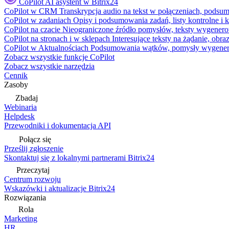
CoPilot
AI asystent w Bitrix24
CoPilot w CRM
Transkrypcja audio na tekst w połączeniach, podsu
CoPilot w zadaniach
Opisy i podsumowania zadań, listy kontrolne 
CoPilot na czacie
Nieograniczone źródło pomysłów, teksty wygenero
CoPilot na stronach i w sklepach
Interesujące teksty na żądanie, ob
CoPilot w Aktualnościach
Podsumowania wątków, pomysły wygenerowa
Zobacz wszystkie funkcje CoPilot
Zobacz wszystkie narzędzia
Cennik
Zasoby
Zbadaj
Webinaria
Helpdesk
Przewodniki i dokumentacja API
Połącz się
Prześlij zgłoszenie
Skontaktuj się z lokalnymi partnerami Bitrix24
Przeczytaj
Centrum rozwoju
Wskazówki i aktualizacje Bitrix24
Rozwiązania
Rola
Marketing
HR