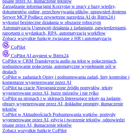
pisane przez AI, tłumaczenie tekstów
Zarządzanie informacjami
Korzystaj w pracy z bazy wiedzy,
dokumentów online, przechowywania plików, uprawnień dostępu
Serwer MCP
Podłącz zewnętrzne narzędzia AI do Bitrix24 i
wykonuj bezpieczne działania w obszarze roboczym
Automatyzacja
Usprawnij działania z żądaniami, zatwierdzeniami,
raportami o wydatkach, RPA, automatyzacją workflow
Zobacz wszystkie funkcje związane z HR i automatyzacją
CoPilot
CoPilot
AI asystent w Bitrix24
CoPilot w CRM
Transkrypcja audio na tekst w połączeniach,
podsumowanie połączenia, automatyczne wypełnianie pól w
dealach
CoPilot w zadaniach
Opisy i podsumowania zadań, listy kontrolne i
komentarze wygenerowane przez AI
CoPilot na czacie
Nieograniczone źródło pomysłów, teksty
wygenerowane przez AI, burze mózgów i nie tylko
CoPilot na stronach i w sklepach
Interesujące teksty na żądanie,
obrazy wygenerowane przez AI, dokładne prompty, tłumaczenie
tekstów
CoPilot w Aktualnościach
Podsumowania wątków, pomysły
wygenerowane przez AI, edycja i tworzenie tekstów, odpowiedzi
pisane przez AI, tłumaczenie tekstów
Zobacz wszystkie funkcje CoPilot