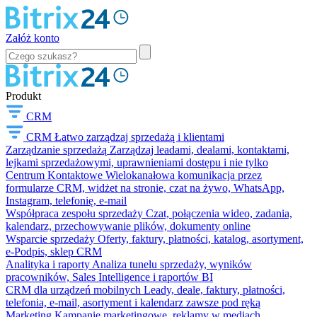
Załóż konto
Produkt
CRM
CRM
Łatwo zarządzaj sprzedażą i klientami
Zarządzanie sprzedażą
Zarządzaj leadami, dealami, kontaktami,
lejkami sprzedażowymi, uprawnieniami dostępu i nie tylko
Centrum Kontaktowe
Wielokanałowa komunikacja przez
formularze CRM, widżet na stronie, czat na żywo, WhatsApp,
Instagram, telefonię, e-mail
Współpraca zespołu sprzedaży
Czat, połączenia wideo, zadania,
kalendarz, przechowywanie plików, dokumenty online
Wsparcie sprzedaży
Oferty, faktury, płatności, katalog, asortyment,
e-Podpis, sklep CRM
Analityka i raporty
Analiza tunelu sprzedaży, wyników
pracowników, Sales Intelligence i raportów BI
CRM dla urządzeń mobilnych
Leady, deale, faktury, płatności,
telefonia, e-mail, asortyment i kalendarz zawsze pod ręką
Marketing
Kampanie marketingowe, reklamy w mediach