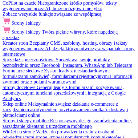
CoPilot na czacie
Nieograniczone źródło pomysłów, teksty
wygenerowane przez AI, burze mózgów i nie tylko
Zobacz wszystkie funkcje związane ze współpracą
Strony i sklepy
Strony i sklepy
Twórz piękne witryny, które napędzają
sprzedaż
Kreator stron
Bezpłatny CMS, szablony, hosting, obrazy i teksty
wygenerowane przez AI, dzięki którym utworzysz wspaniałe strony
internetowe
Sprzedaż społecznościowa
Sprzedawaj swoje produkty
bezpośrednio przez Facebook, Instagram, WhatsApp lub Telegram
Formularze sieciowe
Zyskuj leady z niestandardowymi
formularzami zamówień, formularzami rejestracyjnymi i informacji
zwrotnej oraz z polami warunkowymi
Strony docelowe
Generuj leady z formularzami pozyskiwania,
automatycznymi tunelami sprzedażowymi i integracją z Google
Analytics
Sklep online
Maksymalnie zwiększ działanie e-commerce z
zarządzaniem asortymentem, przetwarzaniem spotkań, dostawą i
płatnościami online
Strony i sklepy mobilne
Responsywny design, zamówienia online,
zarządzanie klientami z urządzenia mobilnego
Widżet na stronę
Widżet do prowadzenia czatu z osobami
odwiedzającymi stronę, używaj popularnych komunikatorów i