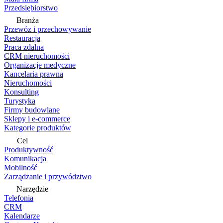
Przedsiębiorstwo
Branża
Przewóz i przechowywanie
Restauracja
Praca zdalna
CRM nieruchomości
Organizacje medyczne
Kancelaria prawna
Nieruchomości
Konsulting
Turystyka
Firmy budowlane
Sklepy i e-commerce
Kategorie produktów
Cel
Produktywność
Komunikacja
Mobilność
Zarządzanie i przywództwo
Narzędzie
Telefonia
CRM
Kalendarze