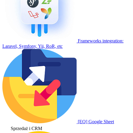
Frameworks integration:
Laravel, Symfony, Yii, RoR, etc
[EQ] Google Sheet
Sprzedaż i CRM