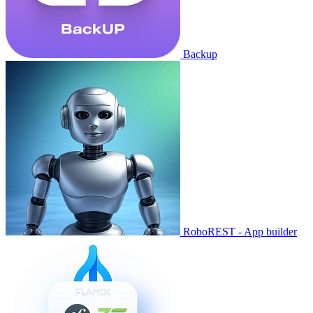
Backup
RoboREST - App builder