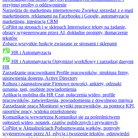
przyjmuj prośby o oddzwonienie
Narzędzia do marketingu internetowego
Zwiększ sprzedaż z e-mail
marketingiem, reklamami na Facebooku i Google, automatyzacją
marketingu, integracją CRM
CoPilot na stronach i w sklepach
Interesujące teksty na żądanie,
obrazy wygenerowane przez AI, dokładne prompty, tłumaczenie
tekstów
Zobacz wszystkie funkcje związane ze stronami i sklepami
HR i Automatyzacja
HR i Automatyzacja
Optymizuj workflowy i zarządzaj danymi
HR
Zarządzanie pracownikami
Profile pracowników, struktura firmy,
uprawnienia dostępu, Active Directory
Kultura i zaangażowanie
Firmowe nowości, ankiety, odznaki
uznania, tagi, osobiste powiadomienia
Aplikacja mobilna dla HR
Czat, połączenia wideo, profile
pracowników, zatwierdzenia, powiadomienia z dowolnego miejsca
Zarządzanie pracą
Monitoruj wyniki pracowników, za pomocą KPI,
raportów pracy, widoku przełożonego
Komunikacja wewnętrzna
Komunikuj się za pośrednictwem
ogłoszeń wideo, notatek, czatów publicznych i prywatnych
CoPilot w Aktualnościach
Podsumowania wątków, pomysły
wygenerowane przez AI, edycja i tworzenie tekstów, odpowiedzi