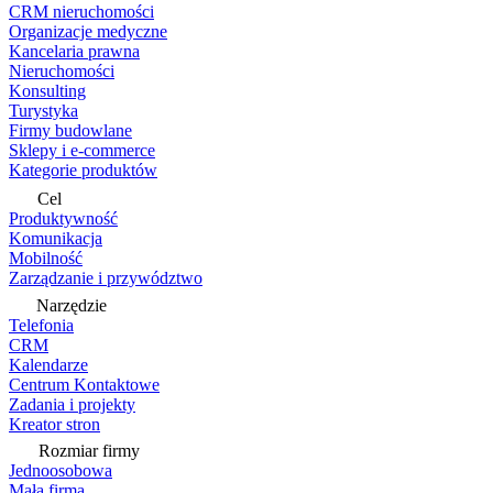
CRM nieruchomości
Organizacje medyczne
Kancelaria prawna
Nieruchomości
Konsulting
Turystyka
Firmy budowlane
Sklepy i e-commerce
Kategorie produktów
Cel
Produktywność
Komunikacja
Mobilność
Zarządzanie i przywództwo
Narzędzie
Telefonia
CRM
Kalendarze
Centrum Kontaktowe
Zadania i projekty
Kreator stron
Rozmiar firmy
Jednoosobowa
Mała firma