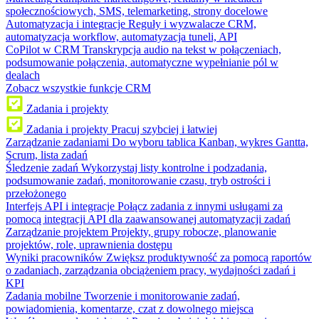
społecznościowych, SMS, telemarketing, strony docelowe
Automatyzacja i integracje
Reguły i wyzwalacze CRM,
automatyzacja workflow, automatyzacja tuneli, API
CoPilot w CRM
Transkrypcja audio na tekst w połączeniach,
podsumowanie połączenia, automatyczne wypełnianie pól w
dealach
Zobacz wszystkie funkcje CRM
Zadania i projekty
Zadania i projekty
Pracuj szybciej i łatwiej
Zarządzanie zadaniami
Do wyboru tablica Kanban, wykres Gantta,
Scrum, lista zadań
Śledzenie zadań
Wykorzystaj listy kontrolne i podzadania,
podsumowanie zadań, monitorowanie czasu, tryb ostrości i
przełożonego
Interfejs API i integracje
Połącz zadania z innymi usługami za
pomocą integracji API dla zaawansowanej automatyzacji zadań
Zarządzanie projektem
Projekty, grupy robocze, planowanie
projektów, role, uprawnienia dostępu
Wyniki pracowników
Zwiększ produktywność za pomocą raportów
o zadaniach, zarządzania obciążeniem pracy, wydajności zadań i
KPI
Zadania mobilne
Tworzenie i monitorowanie zadań,
powiadomienia, komentarze, czat z dowolnego miejsca