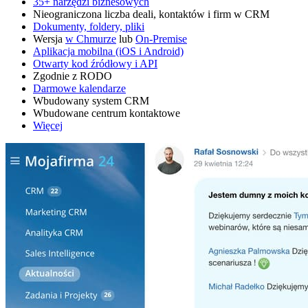
35+ narzędzi biznesowych
Nieograniczona liczba deali, kontaktów i firm w CRM
Dokumenty, foldery, pliki
Wersja
w Chmurze
lub
On-Premise
Aplikacja mobilna (iOS i Android)
Otwarty kod źródłowy i API
Zgodnie z RODO
Darmowe kalendarze
Wbudowany system CRM
Wbudowane centrum kontaktowe
Więcej