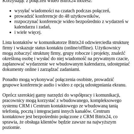
Korzystając z połączeń wideo Bitrix24 możesz:
wysyłać wiadomości na czatach podczas połączeń,
prowadzić konferencje do 48 użytkowników,
rozpoczynać konferencje wideo bezpośrednio z wydarzeń w
kalendarzu i zadań,
i wiele więcej.
Lista kontaktów w komunikatorze Bitrix24 odzwierciedla strukturę
firmy i wskazuje status kontaktu (online/offline). Użytkownicy
mogą zobaczyć strukturę firmy, grupy robocze i projekty, znaleźć
określoną osobę i wysłać do niej wiadomość na prywatnym czacie,
zaplanować wydarzenie we wbudowanym kalendarzu, udostępniać
dokumenty online i zarządzać zadaniami.
Ponadto mogą wykonywać połączenia osobiste, prowadzić
grupowe konferencje audio i wideo z opcją udostępniania ekranu.
Oprócz szerokiej gamy narzędzi do współpracy i komunikacji,
pracownicy mogą korzystać z wbudowanego, kompleksowego
systemu CRM i Centrum kontaktowego ze wbudowaną tanią
telefonią, pocztą i integracjami innych kanałów. Centrum
kontaktowe jest bezpośrednio połączone z CRM Bitrix24, co
sprawia, że obsługa klientów będzie zawsze na najwyższym
poziomie.