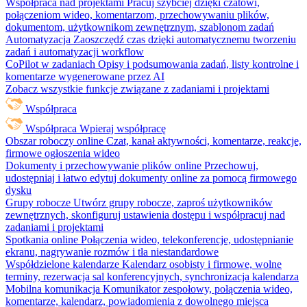
Współpraca nad projektami
Pracuj szybciej dzięki czatowi,
połączeniom wideo, komentarzom, przechowywaniu plików,
dokumentom, użytkownikom zewnętrznym, szablonom zadań
Automatyzacja
Zaoszczędź czas dzięki automatycznemu tworzeniu
zadań i automatyzacji workflow
CoPilot w zadaniach
Opisy i podsumowania zadań, listy kontrolne i
komentarze wygenerowane przez AI
Zobacz wszystkie funkcje związane z zadaniami i projektami
Współpraca
Współpraca
Wpieraj współpracę
Obszar roboczy online
Czat, kanał aktywności, komentarze, reakcje,
firmowe ogłoszenia wideo
Dokumenty i przechowywanie plików online
Przechowuj,
udostępniaj i łatwo edytuj dokumenty online za pomocą firmowego
dysku
Grupy robocze
Utwórz grupy robocze, zaproś użytkowników
zewnętrznych, skonfiguruj ustawienia dostępu i współpracuj nad
zadaniami i projektami
Spotkania online
Połączenia wideo, telekonferencje, udostępnianie
ekranu, nagrywanie rozmów i tła niestandardowe
Współdzielone kalendarze
Kalendarz osobisty i firmowe, wolne
terminy, rezerwacja sal konferencyjnych, synchronizacja kalendarza
Mobilna komunikacja
Komunikator zespołowy, połączenia wideo,
komentarze, kalendarz, powiadomienia z dowolnego miejsca