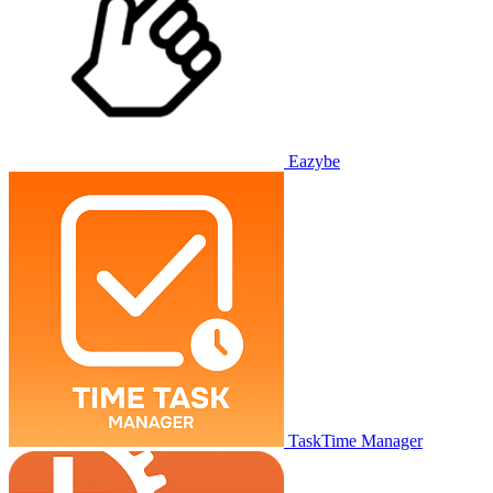
Eazybe
TaskTime Manager