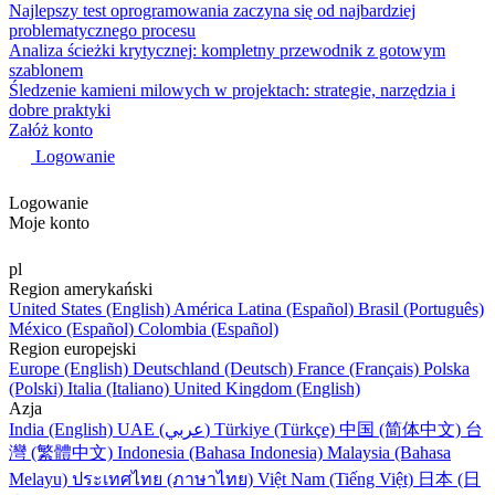
Najlepszy test oprogramowania zaczyna się od najbardziej
problematycznego procesu
Analiza ścieżki krytycznej: kompletny przewodnik z gotowym
szablonem
Śledzenie kamieni milowych w projektach: strategie, narzędzia i
dobre praktyki
Załóż konto
Logowanie
Logowanie
Moje konto
pl
Region amerykański
United States (English)
América Latina (Español)
Brasil (Português)
México (Español)
Colombia (Español)
Region europejski
Europe (English)
Deutschland (Deutsch)
France (Français)
Polska
(Polski)
Italia (Italiano)
United Kingdom (English)
Azja
India (English)
UAE (عربي)
Türkiye (Türkçe)
中国 (简体中文)
台
灣 (繁體中文)
Indonesia (Bahasa Indonesia)
Malaysia (Bahasa
Melayu)
ประเทศไทย (ภาษาไทย)
Việt Nam (Tiếng Việt)
日本 (日