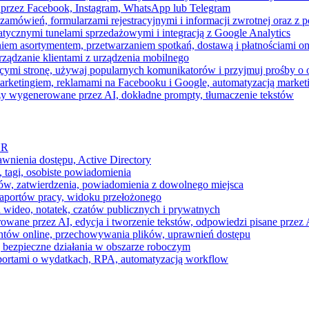
 przez Facebook, Instagram, WhatsApp lub Telegram
zamówień, formularzami rejestracyjnymi i informacji zwrotnej oraz 
tycznymi tunelami sprzedażowymi i integracją z Google Analytics
iem asortymentem, przetwarzaniem spotkań, dostawą i płatnościami on
ządzanie klientami z urządzenia mobilnego
cymi stronę, używaj popularnych komunikatorów i przyjmuj prośby o
arketingiem, reklamami na Facebooku i Google, automatyzacją market
razy wygenerowane przez AI, dokładne prompty, tłumaczenie tekstów
HR
awnienia dostępu, Active Directory
 tagi, osobiste powiadomienia
ków, zatwierdzenia, powiadomienia z dowolnego miejsca
aportów pracy, widoku przełożonego
 wideo, notatek, czatów publicznych i prywatnych
ne przez AI, edycja i tworzenie tekstów, odpowiedzi pisane przez A
ntów online, przechowywania plików, uprawnień dostępu
j bezpieczne działania w obszarze roboczym
raportami o wydatkach, RPA, automatyzacją workflow