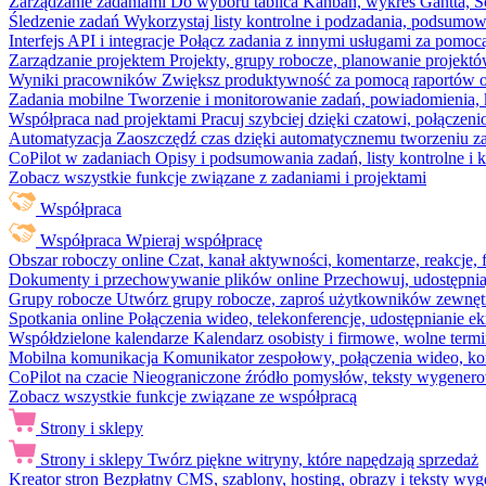
Zarządzanie zadaniami
Do wyboru tablica Kanban, wykres Gantta, Sc
Śledzenie zadań
Wykorzystaj listy kontrolne i podzadania, podsumowa
Interfejs API i integracje
Połącz zadania z innymi usługami za pomocą
Zarządzanie projektem
Projekty, grupy robocze, planowanie projektó
Wyniki pracowników
Zwiększ produktywność za pomocą raportów o 
Zadania mobilne
Tworzenie i monitorowanie zadań, powiadomienia, 
Współpraca nad projektami
Pracuj szybciej dzięki czatowi, połąc
Automatyzacja
Zaoszczędź czas dzięki automatycznemu tworzeniu za
CoPilot w zadaniach
Opisy i podsumowania zadań, listy kontrolne 
Zobacz wszystkie funkcje związane z zadaniami i projektami
Współpraca
Współpraca
Wpieraj współpracę
Obszar roboczy online
Czat, kanał aktywności, komentarze, reakcje,
Dokumenty i przechowywanie plików online
Przechowuj, udostępnia
Grupy robocze
Utwórz grupy robocze, zaproś użytkowników zewnętrz
Spotkania online
Połączenia wideo, telekonferencje, udostępnianie e
Współdzielone kalendarze
Kalendarz osobisty i firmowe, wolne termi
Mobilna komunikacja
Komunikator zespołowy, połączenia wideo, ko
CoPilot na czacie
Nieograniczone źródło pomysłów, teksty wygenero
Zobacz wszystkie funkcje związane ze współpracą
Strony i sklepy
Strony i sklepy
Twórz piękne witryny, które napędzają sprzedaż
Kreator stron
Bezpłatny CMS, szablony, hosting, obrazy i teksty wyg