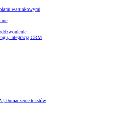
z polami warunkowymi
line
 oddzwonienie
ingu, integracją CRM
I, tłumaczenie tekstów