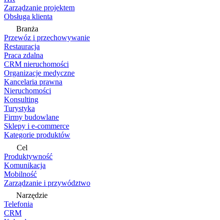
Zarządzanie projektem
Obsługa klienta
Branża
Przewóz i przechowywanie
Restauracja
Praca zdalna
CRM nieruchomości
Organizacje medyczne
Kancelaria prawna
Nieruchomości
Konsulting
Turystyka
Firmy budowlane
Sklepy i e-commerce
Kategorie produktów
Cel
Produktywność
Komunikacja
Mobilność
Zarządzanie i przywództwo
Narzędzie
Telefonia
CRM