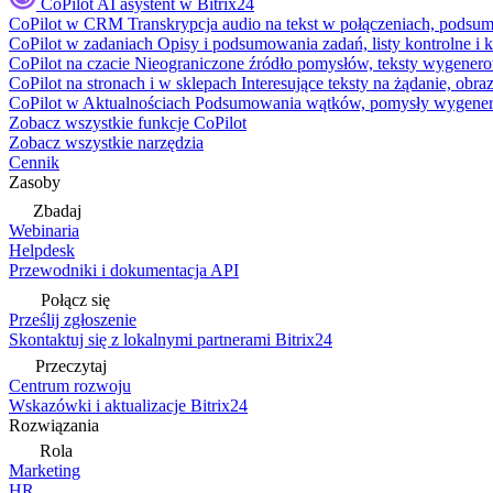
CoPilot
AI asystent w Bitrix24
CoPilot w CRM
Transkrypcja audio na tekst w połączeniach, podsu
CoPilot w zadaniach
Opisy i podsumowania zadań, listy kontrolne 
CoPilot na czacie
Nieograniczone źródło pomysłów, teksty wygenero
CoPilot na stronach i w sklepach
Interesujące teksty na żądanie, ob
CoPilot w Aktualnościach
Podsumowania wątków, pomysły wygenerowa
Zobacz wszystkie funkcje CoPilot
Zobacz wszystkie narzędzia
Cennik
Zasoby
Zbadaj
Webinaria
Helpdesk
Przewodniki i dokumentacja API
Połącz się
Prześlij zgłoszenie
Skontaktuj się z lokalnymi partnerami Bitrix24
Przeczytaj
Centrum rozwoju
Wskazówki i aktualizacje Bitrix24
Rozwiązania
Rola
Marketing
HR