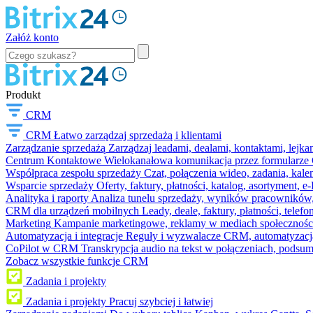
Załóż konto
Produkt
CRM
CRM
Łatwo zarządzaj sprzedażą i klientami
Zarządzanie sprzedażą
Zarządzaj leadami, dealami, kontaktami, lejk
Centrum Kontaktowe
Wielokanałowa komunikacja przez formularze C
Współpraca zespołu sprzedaży
Czat, połączenia wideo, zadania, kal
Wsparcie sprzedaży
Oferty, faktury, płatności, katalog, asortyment,
Analityka i raporty
Analiza tunelu sprzedaży, wyników pracowników, S
CRM dla urządzeń mobilnych
Leady, deale, faktury, płatności, telef
Marketing
Kampanie marketingowe, reklamy w mediach społeczności
Automatyzacja i integracje
Reguły i wyzwalacze CRM, automatyzacja
CoPilot w CRM
Transkrypcja audio na tekst w połączeniach, podsu
Zobacz wszystkie funkcje CRM
Zadania i projekty
Zadania i projekty
Pracuj szybciej i łatwiej