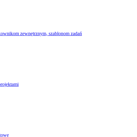
ytkownikom zewnętrznym, szablonom zadań
projektami
etowe