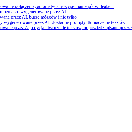
mowanie połączenia, automatyczne wypełnianie pól w dealach
i komentarze wygenerowane przez AI
wane przez AI, burze mózgów i nie tylko
razy wygenerowane przez AI, dokładne prompty, tłumaczenie tekstów
ne przez AI, edycja i tworzenie tekstów, odpowiedzi pisane przez A