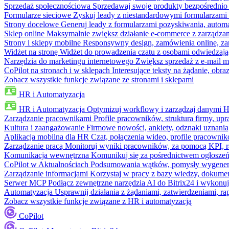
Sprzedaż społecznościowa
Sprzedawaj swoje produkty bezpośrednio
Formularze sieciowe
Zyskuj leady z niestandardowymi formularzami 
Strony docelowe
Generuj leady z formularzami pozyskiwania, automa
Sklep online
Maksymalnie zwiększ działanie e-commerce z zarządzan
Strony i sklepy mobilne
Responsywny design, zamówienia online, zar
Widżet na stronę
Widżet do prowadzenia czatu z osobami odwiedzają
Narzędzia do marketingu internetowego
Zwiększ sprzedaż z e-mail m
CoPilot na stronach i w sklepach
Interesujące teksty na żądanie, ob
Zobacz wszystkie funkcje związane ze stronami i sklepami
HR i Automatyzacja
HR i Automatyzacja
Optymizuj workflowy i zarządzaj danymi 
Zarządzanie pracownikami
Profile pracowników, struktura firmy, upr
Kultura i zaangażowanie
Firmowe nowości, ankiety, odznaki uznania,
Aplikacja mobilna dla HR
Czat, połączenia wideo, profile pracowni
Zarządzanie pracą
Monitoruj wyniki pracowników, za pomocą KPI, r
Komunikacja wewnętrzna
Komunikuj się za pośrednictwem ogłoszeń
CoPilot w Aktualnościach
Podsumowania wątków, pomysły wygenerowa
Zarządzanie informacjami
Korzystaj w pracy z bazy wiedzy, dokume
Serwer MCP
Podłącz zewnętrzne narzędzia AI do Bitrix24 i wykonu
Automatyzacja
Usprawnij działania z żądaniami, zatwierdzeniami, 
Zobacz wszystkie funkcje związane z HR i automatyzacją
CoPilot