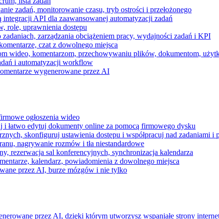
rum, lista zadań
nie zadań, monitorowanie czasu, tryb ostrości i przełożonego
 integracji API dla zaawansowanej automatyzacji zadań
w, role, uprawnienia dostępu
zadaniach, zarządzania obciążeniem pracy, wydajności zadań i KPI
komentarze, czat z dowolnego miejsca
zeniom wideo, komentarzom, przechowywaniu plików, dokumentom, uż
dań i automatyzacji workflow
i komentarze wygenerowane przez AI
 firmowe ogłoszenia wideo
j i łatwo edytuj dokumenty online za pomocą firmowego dysku
nych, skonfiguruj ustawienia dostępu i współpracuj nad zadaniami i 
kranu, nagrywanie rozmów i tła niestandardowe
ny, rezerwacja sal konferencyjnych, synchronizacja kalendarza
mentarze, kalendarz, powiadomienia z dowolnego miejsca
wane przez AI, burze mózgów i nie tylko
enerowane przez AI, dzięki którym utworzysz wspaniałe strony intern