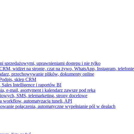
ami sprzedażowymi, uprawnieniami dostępu i nie tylko
RM, widżet na stronie, czat na żywo, WhatsApp, Instagram, telefonię
endarz, przechowywanie plików, dokumenty online
 e-Podpis, sklep CRM
ales Intelligence i raportów BI
onia, e-mail, asortyment i kalendarz zawsze pod ręką
owych, SMS, telemarketing, strony docelowe
 workflow, automatyzacja tuneli, API
mowanie połączenia, automatyczne wypełnianie pól w dealach