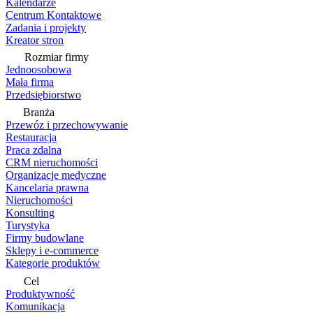
Kalendarze
Centrum Kontaktowe
Zadania i projekty
Kreator stron
Rozmiar firmy
Jednoosobowa
Mała firma
Przedsiębiorstwo
Branża
Przewóz i przechowywanie
Restauracja
Praca zdalna
CRM nieruchomości
Organizacje medyczne
Kancelaria prawna
Nieruchomości
Konsulting
Turystyka
Firmy budowlane
Sklepy i e-commerce
Kategorie produktów
Cel
Produktywność
Komunikacja