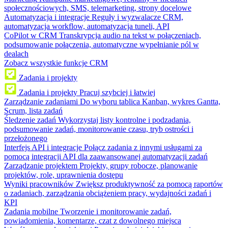
społecznościowych, SMS, telemarketing, strony docelowe
Automatyzacja i integracje
Reguły i wyzwalacze CRM,
automatyzacja workflow, automatyzacja tuneli, API
CoPilot w CRM
Transkrypcja audio na tekst w połączeniach,
podsumowanie połączenia, automatyczne wypełnianie pól w
dealach
Zobacz wszystkie funkcje CRM
Zadania i projekty
Zadania i projekty
Pracuj szybciej i łatwiej
Zarządzanie zadaniami
Do wyboru tablica Kanban, wykres Gantta,
Scrum, lista zadań
Śledzenie zadań
Wykorzystaj listy kontrolne i podzadania,
podsumowanie zadań, monitorowanie czasu, tryb ostrości i
przełożonego
Interfejs API i integracje
Połącz zadania z innymi usługami za
pomocą integracji API dla zaawansowanej automatyzacji zadań
Zarządzanie projektem
Projekty, grupy robocze, planowanie
projektów, role, uprawnienia dostępu
Wyniki pracowników
Zwiększ produktywność za pomocą raportów
o zadaniach, zarządzania obciążeniem pracy, wydajności zadań i
KPI
Zadania mobilne
Tworzenie i monitorowanie zadań,
powiadomienia, komentarze, czat z dowolnego miejsca