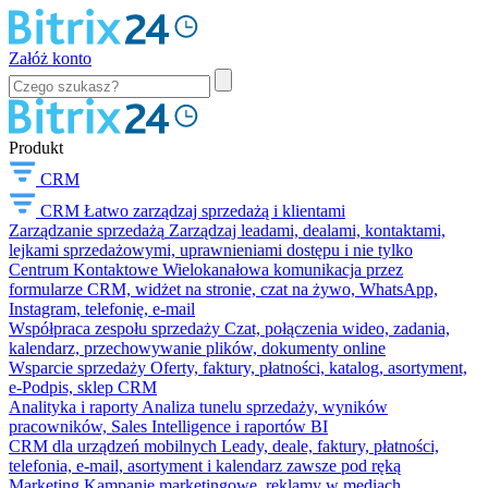
Załóż konto
Produkt
CRM
CRM
Łatwo zarządzaj sprzedażą i klientami
Zarządzanie sprzedażą
Zarządzaj leadami, dealami, kontaktami,
lejkami sprzedażowymi, uprawnieniami dostępu i nie tylko
Centrum Kontaktowe
Wielokanałowa komunikacja przez
formularze CRM, widżet na stronie, czat na żywo, WhatsApp,
Instagram, telefonię, e-mail
Współpraca zespołu sprzedaży
Czat, połączenia wideo, zadania,
kalendarz, przechowywanie plików, dokumenty online
Wsparcie sprzedaży
Oferty, faktury, płatności, katalog, asortyment,
e-Podpis, sklep CRM
Analityka i raporty
Analiza tunelu sprzedaży, wyników
pracowników, Sales Intelligence i raportów BI
CRM dla urządzeń mobilnych
Leady, deale, faktury, płatności,
telefonia, e-mail, asortyment i kalendarz zawsze pod ręką
Marketing
Kampanie marketingowe, reklamy w mediach