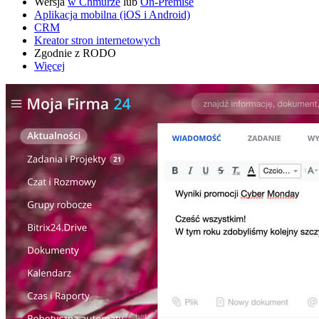
Wersja
w Chmurze
lub
On-Premise
Aplikacja mobilna (iOS i Android)
CRM
Kreator stron internetowych
Zgodnie z RODO
Więcej