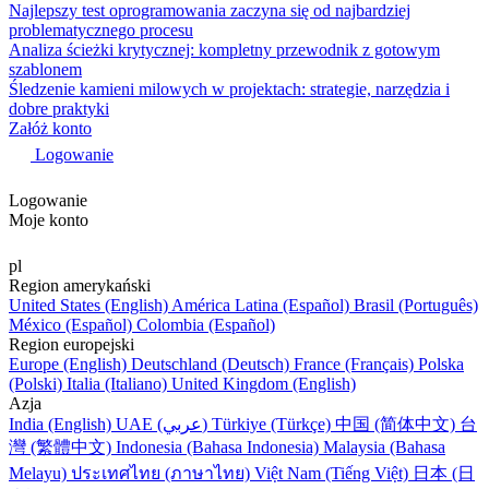
Najlepszy test oprogramowania zaczyna się od najbardziej
problematycznego procesu
Analiza ścieżki krytycznej: kompletny przewodnik z gotowym
szablonem
Śledzenie kamieni milowych w projektach: strategie, narzędzia i
dobre praktyki
Załóż konto
Logowanie
Logowanie
Moje konto
pl
Region amerykański
United States (English)
América Latina (Español)
Brasil (Português)
México (Español)
Colombia (Español)
Region europejski
Europe (English)
Deutschland (Deutsch)
France (Français)
Polska
(Polski)
Italia (Italiano)
United Kingdom (English)
Azja
India (English)
UAE (عربي)
Türkiye (Türkçe)
中国 (简体中文)
台
灣 (繁體中文)
Indonesia (Bahasa Indonesia)
Malaysia (Bahasa
Melayu)
ประเทศไทย (ภาษาไทย)
Việt Nam (Tiếng Việt)
日本 (日