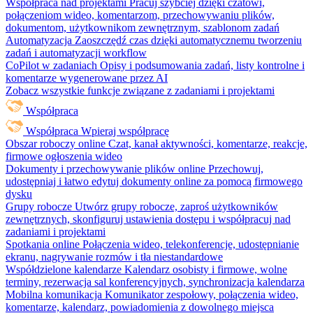
Współpraca nad projektami
Pracuj szybciej dzięki czatowi,
połączeniom wideo, komentarzom, przechowywaniu plików,
dokumentom, użytkownikom zewnętrznym, szablonom zadań
Automatyzacja
Zaoszczędź czas dzięki automatycznemu tworzeniu
zadań i automatyzacji workflow
CoPilot w zadaniach
Opisy i podsumowania zadań, listy kontrolne i
komentarze wygenerowane przez AI
Zobacz wszystkie funkcje związane z zadaniami i projektami
Współpraca
Współpraca
Wpieraj współpracę
Obszar roboczy online
Czat, kanał aktywności, komentarze, reakcje,
firmowe ogłoszenia wideo
Dokumenty i przechowywanie plików online
Przechowuj,
udostępniaj i łatwo edytuj dokumenty online za pomocą firmowego
dysku
Grupy robocze
Utwórz grupy robocze, zaproś użytkowników
zewnętrznych, skonfiguruj ustawienia dostępu i współpracuj nad
zadaniami i projektami
Spotkania online
Połączenia wideo, telekonferencje, udostępnianie
ekranu, nagrywanie rozmów i tła niestandardowe
Współdzielone kalendarze
Kalendarz osobisty i firmowe, wolne
terminy, rezerwacja sal konferencyjnych, synchronizacja kalendarza
Mobilna komunikacja
Komunikator zespołowy, połączenia wideo,
komentarze, kalendarz, powiadomienia z dowolnego miejsca