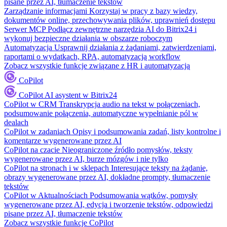
pisane przez AI, tłumaczenie tekstów
Zarządzanie informacjami
Korzystaj w pracy z bazy wiedzy,
dokumentów online, przechowywania plików, uprawnień dostępu
Serwer MCP
Podłącz zewnętrzne narzędzia AI do Bitrix24 i
wykonuj bezpieczne działania w obszarze roboczym
Automatyzacja
Usprawnij działania z żądaniami, zatwierdzeniami,
raportami o wydatkach, RPA, automatyzacją workflow
Zobacz wszystkie funkcje związane z HR i automatyzacją
CoPilot
CoPilot
AI asystent w Bitrix24
CoPilot w CRM
Transkrypcja audio na tekst w połączeniach,
podsumowanie połączenia, automatyczne wypełnianie pól w
dealach
CoPilot w zadaniach
Opisy i podsumowania zadań, listy kontrolne i
komentarze wygenerowane przez AI
CoPilot na czacie
Nieograniczone źródło pomysłów, teksty
wygenerowane przez AI, burze mózgów i nie tylko
CoPilot na stronach i w sklepach
Interesujące teksty na żądanie,
obrazy wygenerowane przez AI, dokładne prompty, tłumaczenie
tekstów
CoPilot w Aktualnościach
Podsumowania wątków, pomysły
wygenerowane przez AI, edycja i tworzenie tekstów, odpowiedzi
pisane przez AI, tłumaczenie tekstów
Zobacz wszystkie funkcje CoPilot