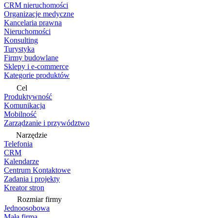
CRM nieruchomości
Organizacje medyczne
Kancelaria prawna
Nieruchomości
Konsulting
Turystyka
Firmy budowlane
Sklepy i e-commerce
Kategorie produktów
Cel
Produktywność
Komunikacja
Mobilność
Zarządzanie i przywództwo
Narzędzie
Telefonia
CRM
Kalendarze
Centrum Kontaktowe
Zadania i projekty
Kreator stron
Rozmiar firmy
Jednoosobowa
Mała firma