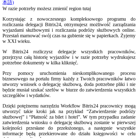
本語)
W razie potrzeby możesz zmienić region tutaj
Korzystając z nowoczesnego kompleksowego programu do
rozliczania delegacji Bitrix24, otrzymujesz możliwość zarządzania
wyjazdami służbowymi i rozliczania podróży służbowych online.
Przestań marnować swój czas na gubienie się w papierkach. Żyjemy
w XXI wieku.
W Bitrix24 rozliczysz delegacje wszystkich pracowników,
przejrzysz całą historię wyjazdów i w razie potrzeby wydrukujesz
potrzebne dokumenty w kilka kliknięć.
Przy pomocy uruchomienia nieskomplikowanego procesu
biznesowego na portalu firmy każdy z Twoich pracowników łatwo
utworzy wniosek o delegację służbową, doda potrzebne pliki i nie
będzie musiał szukać szefów w biurze do zatwierdzenia wszystkich
szczegółów i wydatków.
Dzięki potężnemu narzędziu Workflow Bitrix24 pracownicy mogą
utworzyć takie kroki jak na przykład “Zatwierdzenie podróży
służbowej” i “Płatność za bilet i hotel”. W tym przypadku zadanie
zatwierdzenia wniosku o delegację służbową zostanie w pierwszej
kolejności przesłane do przełożonego, a następnie wszystkie
informacje będą przekierowane do działu księgowości w celu