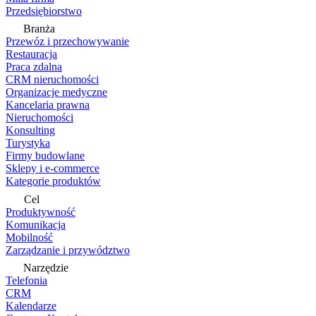
Przedsiębiorstwo
Branża
Przewóz i przechowywanie
Restauracja
Praca zdalna
CRM nieruchomości
Organizacje medyczne
Kancelaria prawna
Nieruchomości
Konsulting
Turystyka
Firmy budowlane
Sklepy i e-commerce
Kategorie produktów
Cel
Produktywność
Komunikacja
Mobilność
Zarządzanie i przywództwo
Narzędzie
Telefonia
CRM
Kalendarze