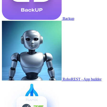
Backup
RoboREST - App builder