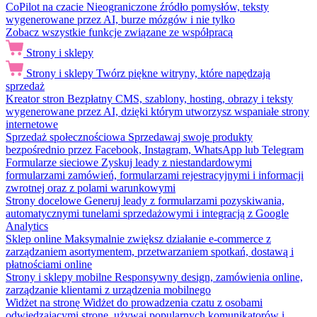
CoPilot na czacie
Nieograniczone źródło pomysłów, teksty
wygenerowane przez AI, burze mózgów i nie tylko
Zobacz wszystkie funkcje związane ze współpracą
Strony i sklepy
Strony i sklepy
Twórz piękne witryny, które napędzają
sprzedaż
Kreator stron
Bezpłatny CMS, szablony, hosting, obrazy i teksty
wygenerowane przez AI, dzięki którym utworzysz wspaniałe strony
internetowe
Sprzedaż społecznościowa
Sprzedawaj swoje produkty
bezpośrednio przez Facebook, Instagram, WhatsApp lub Telegram
Formularze sieciowe
Zyskuj leady z niestandardowymi
formularzami zamówień, formularzami rejestracyjnymi i informacji
zwrotnej oraz z polami warunkowymi
Strony docelowe
Generuj leady z formularzami pozyskiwania,
automatycznymi tunelami sprzedażowymi i integracją z Google
Analytics
Sklep online
Maksymalnie zwiększ działanie e-commerce z
zarządzaniem asortymentem, przetwarzaniem spotkań, dostawą i
płatnościami online
Strony i sklepy mobilne
Responsywny design, zamówienia online,
zarządzanie klientami z urządzenia mobilnego
Widżet na stronę
Widżet do prowadzenia czatu z osobami
odwiedzającymi stronę, używaj popularnych komunikatorów i