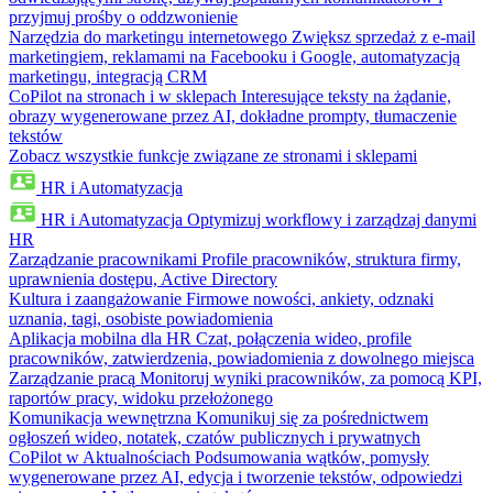
przyjmuj prośby o oddzwonienie
Narzędzia do marketingu internetowego
Zwiększ sprzedaż z e-mail
marketingiem, reklamami na Facebooku i Google, automatyzacją
marketingu, integracją CRM
CoPilot na stronach i w sklepach
Interesujące teksty na żądanie,
obrazy wygenerowane przez AI, dokładne prompty, tłumaczenie
tekstów
Zobacz wszystkie funkcje związane ze stronami i sklepami
HR i Automatyzacja
HR i Automatyzacja
Optymizuj workflowy i zarządzaj danymi
HR
Zarządzanie pracownikami
Profile pracowników, struktura firmy,
uprawnienia dostępu, Active Directory
Kultura i zaangażowanie
Firmowe nowości, ankiety, odznaki
uznania, tagi, osobiste powiadomienia
Aplikacja mobilna dla HR
Czat, połączenia wideo, profile
pracowników, zatwierdzenia, powiadomienia z dowolnego miejsca
Zarządzanie pracą
Monitoruj wyniki pracowników, za pomocą KPI,
raportów pracy, widoku przełożonego
Komunikacja wewnętrzna
Komunikuj się za pośrednictwem
ogłoszeń wideo, notatek, czatów publicznych i prywatnych
CoPilot w Aktualnościach
Podsumowania wątków, pomysły
wygenerowane przez AI, edycja i tworzenie tekstów, odpowiedzi